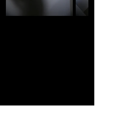
«
Dans Brut
est une performance
autobiographique avec 6 personnages
féminins, composée de plusieurs
épisodes qui traitent de la permanence
de l’archaïque dans le monde
contemporain. Inspirée par le concept
d’art brut, la chorégraphie a été réfléchie
à partir d’évènements dénués
d’intentions artistiques tels que les
épidémies de danse et l’art macabre du
Moyen-âge, ainsi que d’épisodes de ma
propre vie. Par ses micro-variations, la
musique minimaliste de Todd Lent crée
une ambiance favorisant la transe des
performeuses. » -
Alina Noir
Concept : Alina Noir
Direction artistique, scénographie : Alina
Noir
Danseuses : Cécilia Ettlin, Elodie Lamure,
Solène Le Métayer, Alina Noir, Laura Oh,